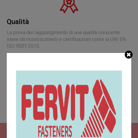
Qualità
La prova del raggiungimento di una qualità crescente
viene da riconoscimenti e certificazioni come la UNI EN
ISO 9001:2015.
Articoli a disegno
All'interno dell'ufficio acquisti è collocata l'area tecnica
che dispone di un moderno sistema di progettazione
CAD, il quale consente di realizzare i disegni dei
particolari, in conformità alle richieste del cliente.