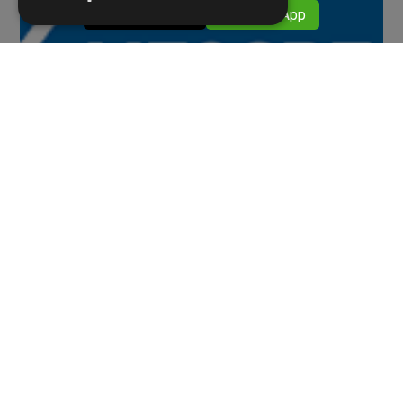
​​ 059376911
​​ WhatsApp
Eventi
11 APRILE 2022
MECSPE 2022
Ti aspettiamo al MECSPE 2022, dal 9 all’11 Giugno 2022
a Bologna MECSPE è l’unica fiera business to business
che coinvolge oltre 48.000 visita