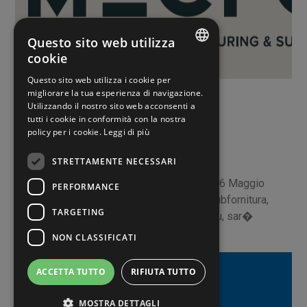
Questo sito web utilizza
cookie
ITALIAN
Eventi
Questo sito web utilizza i cookie per
migliorare la tua esperienza di navigazione.
ENGLISH
Utilizzando il nostro sito web acconsenti a
tutti i cookie in conformità con la nostra
10 MAGGIO 2022
SPANISH
policy per i cookie.
Leggi di più
MECFOR 2022
STRETTAMENTE NECESSARI
Ti aspettiamo al MECFOR 2022, dal 24 al 26 Maggio
PERFORMANCE
2022 a ParmaLa fiera della meccanica & subfornitura,
TARGETING
organizzata da Fiere di Parma e Ceu-Ucimu, sar�
NON CLASSIFICATI
ACCETTA TUTTO
RIFIUTA TUTTO
MOSTRA DETTAGLI