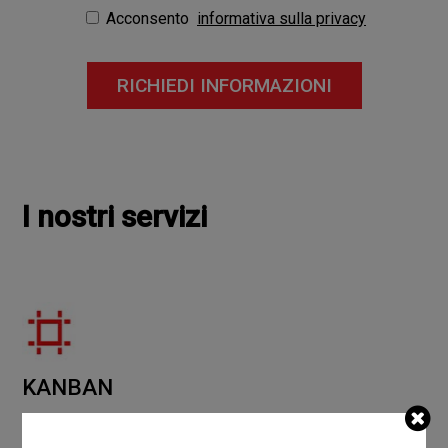
Acconsento
informativa sulla privacy
RICHIEDI INFORMAZIONI
I nostri servizi
KANBAN
Il servizio KanBan per viteria e bulloneria, offre una
fornitura
Just in Time
che può risolvere i tuoi problemi di