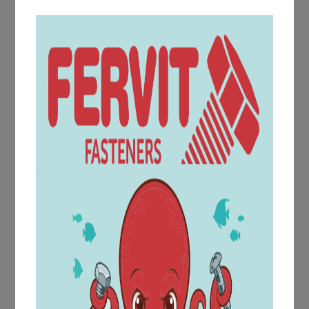
magazzino e abbattere i costi di gestione
Qualità
La prova del raggiungimento di una qualità crescente
viene da riconoscimenti e certificazioni come la UNI EN
ISO 9001:2015.
Articoli a disegno
All'interno dell'ufficio acquisti è collocata l'area tecnica
che dispone di un moderno sistema di progettazione
CAD, il quale consente di realizzare i disegni dei
particolari, in conformità alle richieste del cliente.