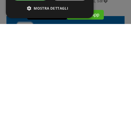
organizzata da Fiere di Parma e Ceu-Ucimu, sar�
MOSTRA DETTAGLI
​​ 059376911
​​ WhatsApp
Eventi
11 APRILE 2022