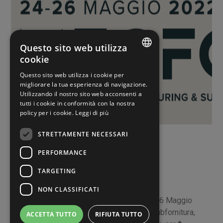
Questo sito web utilizza
cookie
ITALIAN
Questo sito web utilizza i cookie per
migliorare la tua esperienza di navigazione.
ENGLISH
Utilizzando il nostro sito web acconsenti a
tutti i cookie in conformità con la nostra
SPANISH
policy per i cookie.
Leggi di più
Eventi
STRETTAMENTE NECESSARI
PERFORMANCE
10 MAGGIO 2022
TARGETING
MECFOR 2022
NON CLASSIFICATI
Ti aspettiamo al MECFOR 2022, dal 24 al 26 Maggio
2022 a ParmaLa fiera della meccanica & subfornitura,
ACCETTA TUTTO
RIFIUTA TUTTO