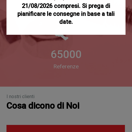
Anni di esperienza
21/08/2026 compresi. Si prega di
pianificare le consegne in base a tali
date.
65000
Referenze
I nostri clienti
Cosa dicono di Noi