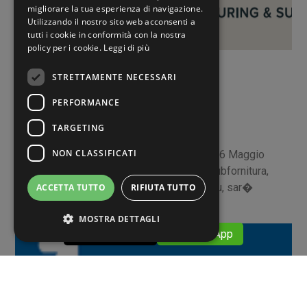
migliorare la tua esperienza di navigazione.
ENGLISH
Utilizzando il nostro sito web acconsenti a
tutti i cookie in conformità con la nostra
SPANISH
policy per i cookie.
Leggi di più
Eventi
STRETTAMENTE NECESSARI
10 MAGGIO 2022
PERFORMANCE
MECFOR 2022
TARGETING
NON CLASSIFICATI
Ti aspettiamo al MECFOR 2022, dal 24 al 26 Maggio
2022 a ParmaLa fiera della meccanica & subfornitura,
organizzata da Fiere di Parma e Ceu-Ucimu, sar�
ACCETTA TUTTO
RIFIUTA TUTTO
MOSTRA DETTAGLI
​​ 059376911
​​ WhatsApp