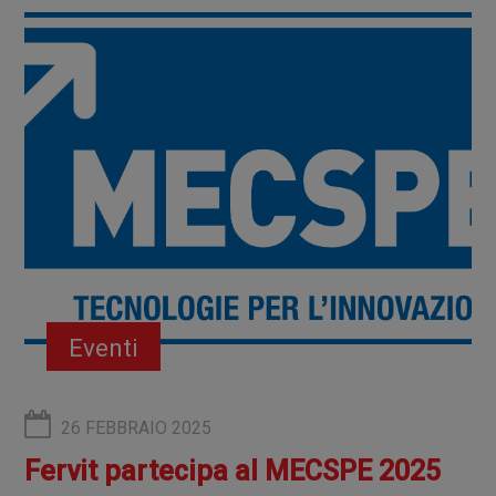
Eventi
26 FEBBRAIO 2025
Fervit partecipa al MECSPE 2025