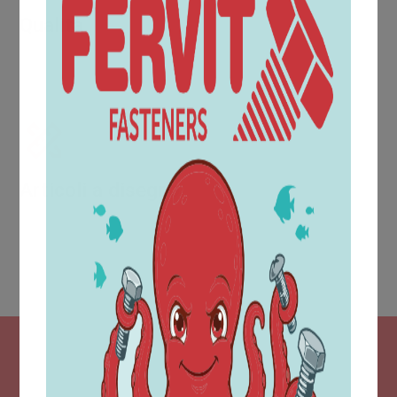
Qualità
La prova del raggiungimento di una qualità crescente
viene da riconoscimenti e certificazioni come la UNI EN
ISO 9001:2015.
Articoli a disegno
All'interno dell'ufficio acquisti è collocata l'area tecnica
che dispone di un moderno sistema di progettazione
CAD, il quale consente di realizzare i disegni dei
particolari, in conformità alle richieste del cliente.