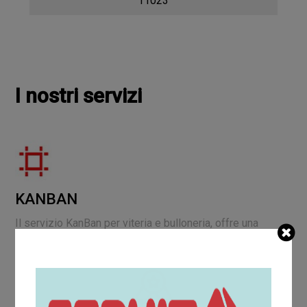
11023
I nostri servizi
KANBAN
Il servizio KanBan per viteria e bulloneria, offre una
fornitura
Just in Time
che può risolvere i tuoi problemi di
magazzino e abbattere i costi di gestione