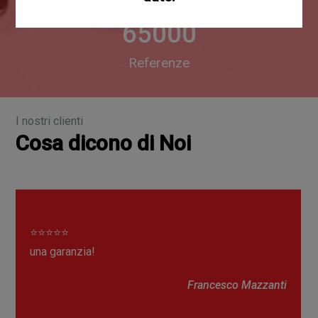
65000
Referenze
I nostri clienti
Cosa dicono di Noi
⭐⭐⭐⭐⭐
una garanzia!
Francesco Mazzanti