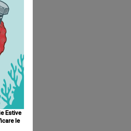
ie Estive
icare le