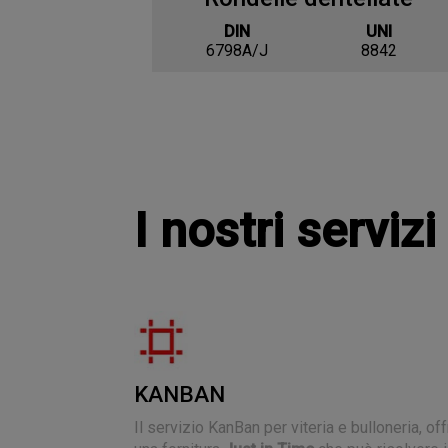
DIN
UNI
6798A/J
8842
I nostri servizi
KANBAN
Il servizio KanBan per viteria e bulloneria, of