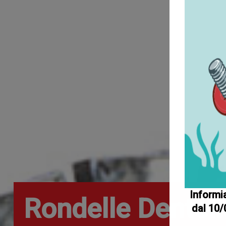
Informia
Rondelle Dentell
dal 10/