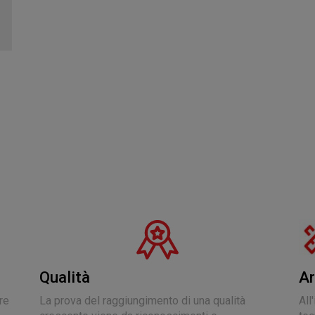
Qualità
Ar
fre
La prova del raggiungimento di una qualità
All