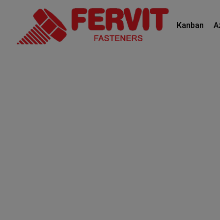
Kanban
A