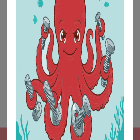
Qualità
La prova del raggiungimento di una qualità crescente
viene da riconoscimenti e certificazioni come la UNI EN
ISO 9001:2015.
Articoli a disegno
All'interno dell'ufficio acquisti è collocata l'area tecnica
che dispone di un moderno sistema di progettazione
CAD, il quale consente di realizzare i disegni dei
particolari, in conformità alle richieste del cliente.