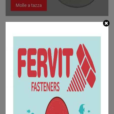
Molle a tazza
I nostri servizi
KANBAN
Il servizio KanBan per viteria e bulloneria, offre una
fornitura
Just in Time
che può risolvere i tuoi problemi di
magazzino e abbattere i costi di gestione