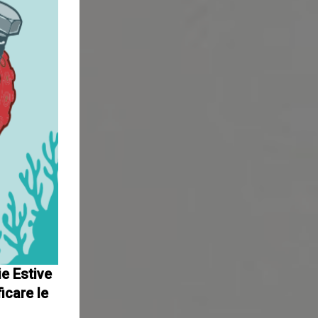
ie Estive
icare le