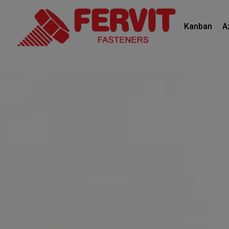
Kanban
A