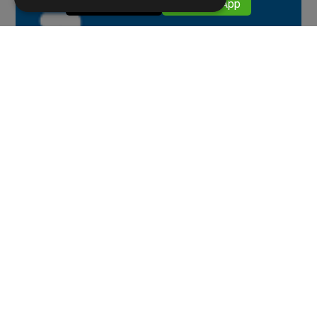
​​ 059376911
​​ WhatsApp
Eventi
11 APRILE 2022
MECSPE 2022