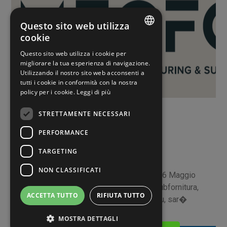
Questo sito web utilizza
cookie
ITALIAN
Questo sito web utilizza i cookie per
migliorare la tua esperienza di navigazione.
ENGLISH
Utilizzando il nostro sito web acconsenti a
tutti i cookie in conformità con la nostra
SPANISH
policy per i cookie.
Leggi di più
Eventi
STRETTAMENTE NECESSARI
PERFORMANCE
10 MAGGIO 2022
TARGETING
MECFOR 2022
NON CLASSIFICATI
Ti aspettiamo al MECFOR 2022, dal 24 al 26 Maggio
2022 a ParmaLa fiera della meccanica & subfornitura,
ACCETTA TUTTO
RIFIUTA TUTTO
organizzata da Fiere di Parma e Ceu-Ucimu, sar�
MOSTRA DETTAGLI