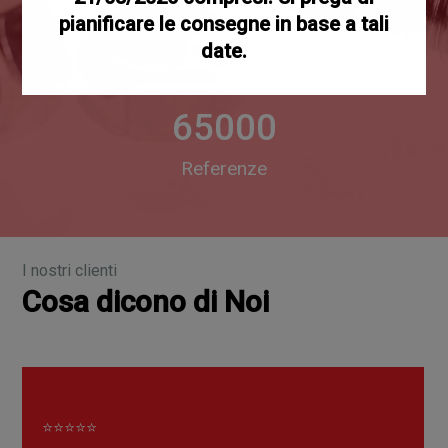
pianificare le consegne in base a tali
date.
65000
Referenze
I nostri clienti
Cosa dicono di Noi
⭐⭐⭐⭐⭐
Magazzino al TOP e dispobilità in pronta consegna