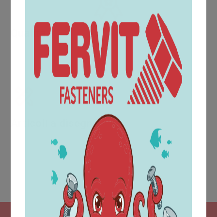
Qualità
La prova del raggiungimento di una qualità crescente
viene da riconoscimenti e certificazioni come la UNI EN
ISO 9001:2015.
Articoli a disegno
All'interno dell'ufficio acquisti è collocata l'area tecnica
che dispone di un moderno sistema di progettazione
CAD, il quale consente di realizzare i disegni dei
particolari, in conformità alle richieste del cliente.