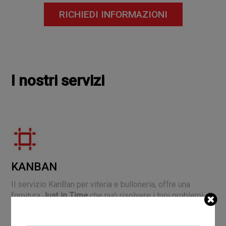
RICHIEDI INFORMAZIONI
I nostri servizi
KANBAN
Il servizio KanBan per viteria e bulloneria, offre una
fornitura
Just in Time
che può risolvere i tuoi problemi di
magazzino e abbattere i costi di gestione